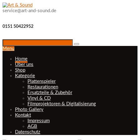
service@art-and-sound.de
0151 50422952
Menu
Home
Über uns
Shop
Kategorie
Plattenspieler
Restaurationen
Ersatzteile & Zubehör
Vinyl & CD
Filmprojektoren & Digitalisierung
Photo Gallery
Kontakt
Impressum
AGB
Datenschutz