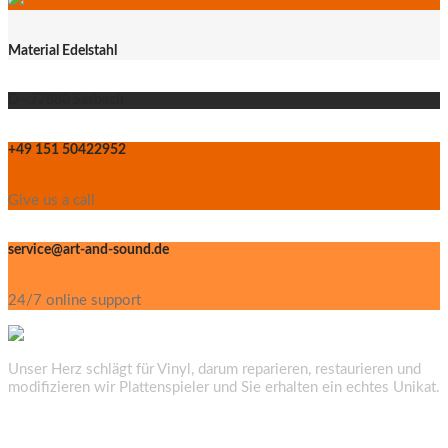
Material Edelstahl
D - 77880 Sasbach
+49 151 50422952
Give us a call
service@art-and-sound.de
24/7 online support
Unser Herz schlägt für Vinyl, darum reparieren, restaurieren und
modifizieren wir Plattenspieler und Sie erhalten ein echtes Unikat.
Nützliche Links