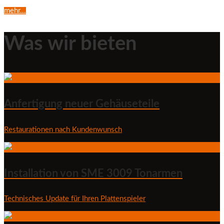
mehr...
Was wir bieten
Anfertigung neuer Gehäuseteile
Restaurationen nach Kundenwunsch
Installation von SME 3009 Tonarmen
Technisches Update für Ihren Plattenspieler